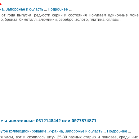
₴
на, Запорожье и область
...
Подробнее
...
 от года выпуска, редкости серии и состояния Покупаем одиночные моне
зо, бронза, биметалл, алюминий, серебро, золото, платина, сплавы.
е и иностанные 0612148442 или 0977874871
ругое коллекционирование
,
Украина, Запорожье и область
...
Подробнее
...
я часы, вот и скопилось штук 25-30 разных старых и поновее, среди них