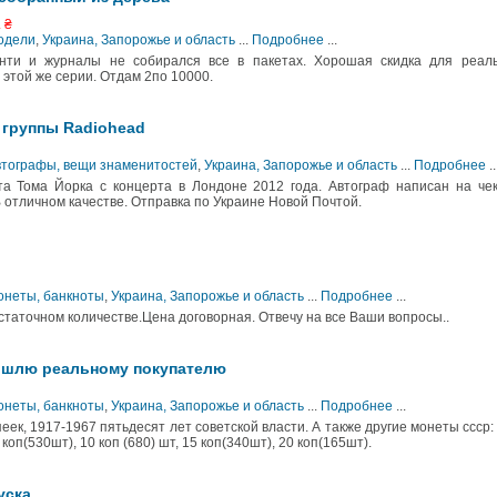
 ₴
Модели
,
Украина, Запорожье и область
...
Подробнее
...
нти и журналы не собирался все в пакетах. Хорошая скидка для реаль
 этой же серии. Отдам 2по 10000.
 группы Radiohead
Автографы, вещи знаменитостей
,
Украина, Запорожье и область
...
Подробнее
..
а Тома Йорка с концерта в Лондоне 2012 года. Автограф написан на че
В отличном качестве. Отправка по Украине Новой Почтой.
Монеты, банкноты
,
Украина, Запорожье и область
...
Подробнее
...
таточном количестве.Цена договорная. Отвечу на все Ваши вопросы..
ышлю реальному покупателю
Монеты, банкноты
,
Украина, Запорожье и область
...
Подробнее
...
пеек, 1917-1967 пятьдесят лет советской власти. А также другие монеты ссср:
 коп(530шт), 10 коп (680) шт, 15 коп(340шт), 20 коп(165шт).
уска