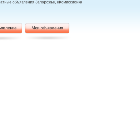
платные объявления Запорожье, еКомиссионка
ъявление
Мои объявления