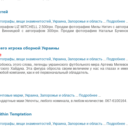
стей
Автографы, вещи знаменитостей
,
Украина, Запорожье и область
...
Подробнее
..
графом LIZ MITCHELL 2.500грн. Продам фотографию Милы Нитич с автогр
 Винницкой с автографом 300грн. Продам фотографию Натальи Бучинск
его игрока сборной Украины
₴
Автографы, вещи знаменитостей
,
Украина, Запорожье и область
...
Подробнее
..
обоюсь этого слова, легенды украинского футбольного мира Артема Милевск
тского Хайдука. Эта фигура обросла своим величием у нас на глазах и име
любой компании, как и её первоначальный обладатель.
очтовые марки
,
Украина, Запорожье и область
...
Подробнее
...
дартные маки Укпочты, любого номинала, в любом количестве. 067-6100164.
thin Temptetion
Автографы, вещи знаменитостей
,
Украина, Запорожье и область
...
Подробнее
..