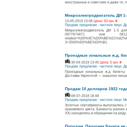
иностранные и советские и даже те, ч
Микроэлектродвигатель ДИ 1-
13-05-2019 15:06
Цена: 50 грн. ₴
Продам, предлагаю - частное лицо: Д
Микроэлектродвигатель ДИ 1-3 дл
0977874871 или 061214
related=%D0%9C%D0%BE%D1%8
3+3500%D0%BE%D0%B1.
Проездные зональные ж.д. бил
30-04-2019 13:45
Цена: 5 грн. ₴
Продам, предлагаю - частное лицо: Д
Проездные зональные ж.д. билеты T
Доставка Укрпочтой — заказное письм
Продам 10 долларов 1922 год
08-07-2018 18:48
Продам, предлагаю - частное лицо: 
Золотые сертификаты выпускались с 
оранжевого цвета. Банкноты ранних 
XX) находились в обращении на ряду 
Породам. Парусник Баунти не