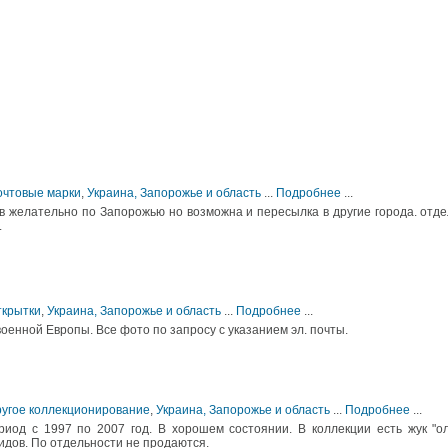
очтовые марки
,
Украина, Запорожье и область
...
Подробнее
...
в желательно по Запорожью но возможна и пересылка в другие города. отд
.
ткрытки
,
Украина, Запорожье и область
...
Подробнее
...
военной Европы. Все фото по запросу с указанием эл. почты.
ругое коллекционирование
,
Украина, Запорожье и область
...
Подробнее
...
иод с 1997 по 2007 год. В хорошем состоянии. В коллекции есть жук "о
видов. По отдельности не продаются.