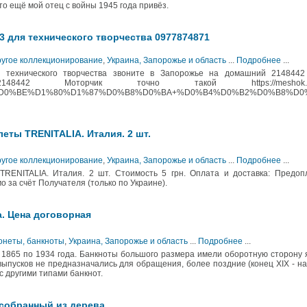
то ещё мой отец с войны 1945 года привёз.
3 для технического творчества 0977874871
ругое коллекционирование
,
Украина, Запорожье и область
...
Подробнее
...
я технического творчества звоните в Запорожье на домашний 2148442
8442 Моторчик точно такой https://meshok.ne
2%D0%BE%D1%80%D1%87%D0%B8%D0%BA+%D0%B4%D0%B2%D0%B8%D0
еты TRENITALIA. Италия. 2 шт.
ругое коллекционирование
,
Украина, Запорожье и область
...
Подробнее
...
RENITALIA. Италия. 2 шт. Стоимость 5 грн. Оплата и доставка: Предоп
о за счёт Получателя (только по Украине).
а. Цена договорная
Монеты, банкноты
,
Украина, Запорожье и область
...
Подробнее
...
1865 по 1934 года. Банкноты большого размера имели оборотную сторону 
выпусков не предназначались для обращения, более поздние (конец XIX - н
с другими типами банкнот.
 собранный из дерева