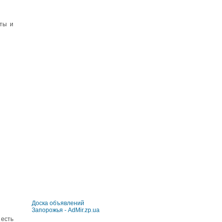
ты и
Доска объявлений
Запорожья - AdMir.zp.ua
 есть