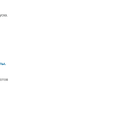
уска.
ты.
отов