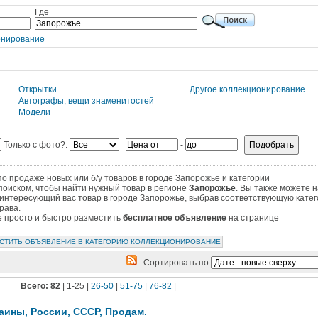
Где
онирование
Открытки
Другое коллекционирование
Автографы, вещи знаменитостей
Модели
Только с фото?:
-
 продаже новых или б/у товаров в городе Запорожье и категории
поиском, чтобы найти нужный товар в регионе
Запорожье
. Вы также можете 
интересующий вас товар в городе Запорожье, выбрав соответствующую катег
рава.
те просто и быстро разместить
бесплатное объявление
на странице
СТИТЬ ОБЪЯВЛЕНИЕ В КАТЕГОРИЮ КОЛЛЕКЦИОНИРОВАНИЕ
Сортировать по
Всего: 82
| 1-25 |
26-50
|
51-75
|
76-82
|
аины, России, СССР, Продам.