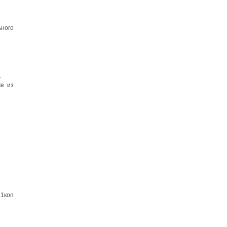
ного
.
ке из
 1коп