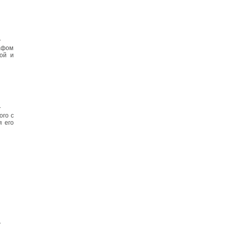
.
афом
ой и
.
ого с
я его
.