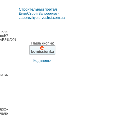
Строительный портал
ДивоСтрой Запорожье -
zaporozhye.divostroi.com.ua
 или
t/?
%B3%D0%B0%D1%82%D0%B5%D0%BB%D1%8C+%D0%94%D0%981-
Наша кнопка:
Код кнопки
лата.
ярко-
ачало