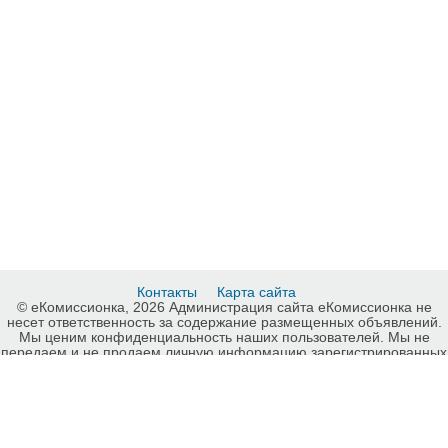
Контакты
Карта сайта
© еКомиссионка, 2026 Администрация сайта еКомиссионка не
несет ответственность за содержание размещенных объявлений.
Мы ценим конфиденциальность наших пользователей. Мы не
передаем и не продаем личную информацию зарегистрированных
пользователей еКомиссионка третьм лицам. Мы не отвечаем за
правила конфиденциальности сайтов на которые ссылается
еКомиссионка. На некоторых страницах нашего сайта
представлена реклама Google Adsense Advertising Network. Чтобы
узнать подробней о правилах конфиденциальности Google
нажмите тут
.