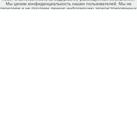
Мы ценим конфиденциальность наших пользователей. Мы не
передаем и не продаем личную информацию зарегистрированных
пользователей еКомиссионка третьм лицам. Мы не отвечаем за
правила конфиденциальности сайтов на которые ссылается
еКомиссионка. На некоторых страницах нашего сайта
представлена реклама Google Adsense Advertising Network. Чтобы
узнать подробней о правилах конфиденциальности Google
нажмите тут
.
Детали объявления Продам: Продам Эустому на срез! - Купить:
Продам Эустому на срез!, Запорожье - Продажа: Цветы Запорожье
- 239201.
-ukrainian