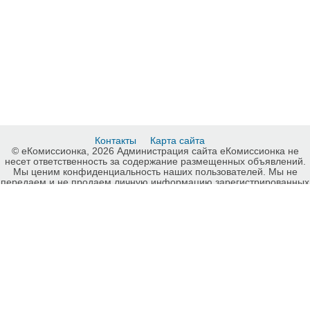
Контакты
Карта сайта
© еКомиссионка, 2026 Администрация сайта еКомиссионка не
несет ответственность за содержание размещенных объявлений.
Мы ценим конфиденциальность наших пользователей. Мы не
передаем и не продаем личную информацию зарегистрированных
пользователей еКомиссионка третьм лицам. Мы не отвечаем за
правила конфиденциальности сайтов на которые ссылается
еКомиссионка. На некоторых страницах нашего сайта
представлена реклама Google Adsense Advertising Network. Чтобы
узнать подробней о правилах конфиденциальности Google
нажмите тут
.
Детали объявления Продам: Септик для канализации 2000 л
Запорожье - Купить: Септик для канализации 2000 л Запорожье,
Запорожье - Продажа: Сантехника Запорожье - 275443.
-ukrainian