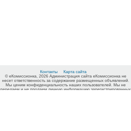
Контакты
Карта сайта
© еКомиссионка, 2026 Администрация сайта еКомиссионка не
несет ответственность за содержание размещенных объявлений.
Мы ценим конфиденциальность наших пользователей. Мы не
передаем и не продаем личную информацию зарегистрированных
пользователей еКомиссионка третьм лицам. Мы не отвечаем за
правила конфиденциальности сайтов на которые ссылается
еКомиссионка. На некоторых страницах нашего сайта
представлена реклама Google Adsense Advertising Network. Чтобы
узнать подробней о правилах конфиденциальности Google
нажмите тут
.
Детали объявления Продам: Стройматериалы от Запорожской
стройбазы - Купить: Стройматериалы от Запорожской стройбазы,
Запорожье - Продажа: Потолки, натяжные потолки, подвесные