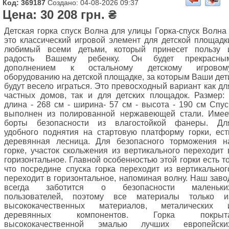
Код: 369187
Создано: 04-08-2026 09:37
Цена: 30 208 грн. ₴
Детская горка спуск Волна для улицы Горка-спуск Волна 
это классический игровой элемент для детской площадк
любимый всеми детьми, который принесет пользу 
радость Вашему ребенку. Он будет прекрасны
дополнением к остальному детскому игровом
оборудованию на детской площадке, за которым Ваши дет
будут весело играться. Это превосходный вариант как дл
частных домов, так и для детских площадок. Размер: 
длина - 268 cм - ширина- 57 cм - высота - 190 cм Спус
выполнен из полированной нержавеющей стали. Имее
борты безопасности из влагостойкой фанеры. Дл
удобного поднятия на стартовую платформу горки, ест
деревянная лесница. Для безопасного торможения н
горке, участок скольжения из вертикального переходит 
горизонтальное. Главной особенностью этой горки есть то
что посредине спуска горка переходит из вертикальног
переходит в горизонтальное, напоминая волну. Наш заво
всегда заботится о безопасности маленьки
пользователей, поэтому все материалы только и
высококачественных материалов, металических 
деревянных компонентов. Горка покрыт
высококачественной эмалью лучших европейски