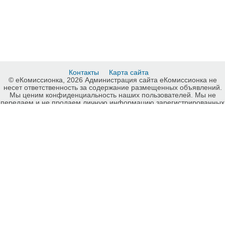
Контакты
Карта сайта
© еКомиссионка, 2026 Администрация сайта еКомиссионка не
несет ответственность за содержание размещенных объявлений.
Мы ценим конфиденциальность наших пользователей. Мы не
передаем и не продаем личную информацию зарегистрированных
пользователей еКомиссионка третьм лицам. Мы не отвечаем за
правила конфиденциальности сайтов на которые ссылается
еКомиссионка. На некоторых страницах нашего сайта
представлена реклама Google Adsense Advertising Network. Чтобы
узнать подробней о правилах конфиденциальности Google
нажмите тут
.
Детали объявления Продам: Детская горка спуск Волна для улицы
- Купить: Детская горка спуск Волна для улицы, Запорожье -
Продажа: Другие детские товары Запорожье - 369187.
-ukrainian