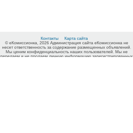
Контакты
Карта сайта
© еКомиссионка, 2026 Администрация сайта еКомиссионка не
несет ответственность за содержание размещенных объявлений.
Мы ценим конфиденциальность наших пользователей. Мы не
передаем и не продаем личную информацию зарегистрированных
пользователей еКомиссионка третьм лицам. Мы не отвечаем за
правила конфиденциальности сайтов на которые ссылается
еКомиссионка. На некоторых страницах нашего сайта
представлена реклама Google Adsense Advertising Network. Чтобы
узнать подробней о правилах конфиденциальности Google
нажмите тут
.
Детали объявления Продам: Тюльпаны оптом - Купить: Тюльпаны
оптом, Запорожье - Продажа: Цветы Запорожье - 376761.
-ukrainian