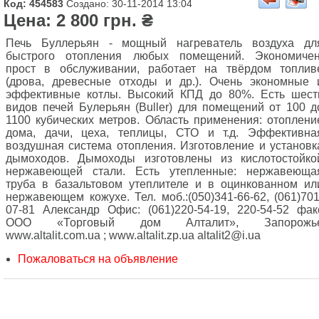
Код: 454583
Создано: 30-11-2014 13:04
Цена: 2 800 грн. ₴
Печь Буллерьян - мощный нагреватель воздуха дл
быстрого отопления любых помещений. Экономичен
прост в обслуживании, работает на твёрдом топлив
(дрова, древесные отходы и др.). Очень экономные 
эффективные котлы. Высокий КПД до 80%. Есть шест
видов печей Булерьян (Buller) для помещений от 100 д
1100 кубических метров. Область применения: отоплени
дома, дачи, цеха, теплицы, СТО и т.д. Эффективна
воздушная система отопления. Изготовление и установк
дымоходов. Дымоходы изготовлены из кислотостойко
нержавеющей стали. Есть утепленные: нержавеюща
труба в базальтовом утеплителе и в оцинкованном ил
нержавеющем кожухе. Тел. моб.:(050)341-66-62, (061)701
07-81 Александр Офис: (061)220-54-19, 220-54-52 фак
ООО «Торговый дом Алталит», Запорожь
www.altalit.com.ua ; www.altalit.zp.ua altalit2@i.ua
Пожаловаться на объявление