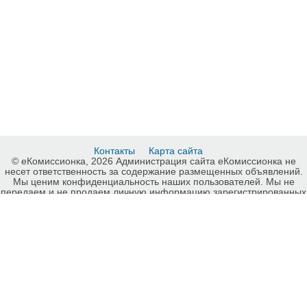
Контакты
Карта сайта
© еКомиссионка, 2026 Администрация сайта еКомиссионка не
несет ответственность за содержание размещенных объявлений.
Мы ценим конфиденциальность наших пользователей. Мы не
передаем и не продаем личную информацию зарегистрированных
пользователей еКомиссионка третьм лицам. Мы не отвечаем за
правила конфиденциальности сайтов на которые ссылается
еКомиссионка. На некоторых страницах нашего сайта
представлена реклама Google Adsense Advertising Network. Чтобы
узнать подробней о правилах конфиденциальности Google
нажмите тут
.
Детали объявления Продам: Печь Булерьян и дымоход для печи -
Купить: Печь Булерьян и дымоход для печи, Запорожье - Продажа:
Другие товары для дома Запорожье - 454583.