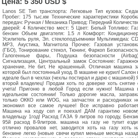
Цена: 5 350 USD $
Lanos SE Тип транспорта: Легковые Тип кузова: Седа
Пробег: 175 тыс.км Технические характеристики Коробк
передач: Ручная / Механика Привод: Передний Количеств
дверей: 4 Количество мест: 5 Цвет: Белый Топливо: Газ
бензин Объем двигателя: 1.5 л Комфорт: Кондиционер
Усилитель руля, Эл. стеклоподъемники Мультимедиа: CD
MP3, Акустика, Магнитола Прочее: Газовая установк
(ГБО), Тонирование стекол, Тюнинг, Фаркоп Безопасность
Галогенные фары, Подушка безопасности (Airbag)
Сигнализация, Центральный замок Состояние: Гаражно
хранение, Не бит, Не крашенный. Отличная машина з
которой был постоянный уход. В машине не курил! Салон 
идеале был в чехлах (чехлы постирал и дарю с машиной) 
второй владелец! Продам хоть по доверке хоть снятие 
учета! Пригоню в любой Город если нужно! Машина 
идеальном состоянии! Только дорогие масла, заправк
только ОККО или WOG, на запчастях и расходниках н
экономил все самое лучшее! Все исправно работает
Машина на ходу сел и поехал! ДАМ гарантию новом
владельцу 1год! Расход ГАЗА 9 литров по городу, Бензи
95й расход 8-9литров. машина на газу не тупит езди
отлично провалов нет, заводится хоть на газу хоть н
бензине легко (новые свечи купил меньше месяца назад