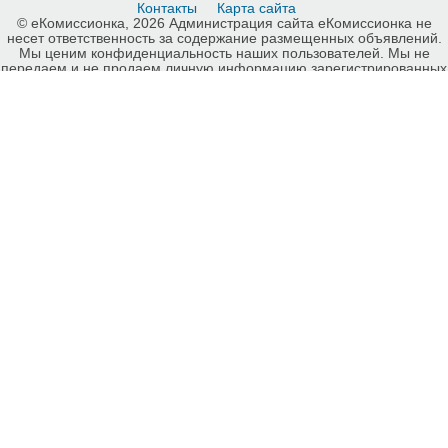
Контакты
Карта сайта
© еКомиссионка, 2026 Администрация сайта еКомиссионка не
несет ответственность за содержание размещенных объявлений.
Мы ценим конфиденциальность наших пользователей. Мы не
передаем и не продаем личную информацию зарегистрированных
пользователей еКомиссионка третьм лицам. Мы не отвечаем за
правила конфиденциальности сайтов на которые ссылается
еКомиссионка. На некоторых страницах нашего сайта
представлена реклама Google Adsense Advertising Network. Чтобы
узнать подробней о правилах конфиденциальности Google
нажмите тут
.
Детали объявления Продам: Ланос Daewoo 1.5 - Купить: Ланос
Daewoo 1.5, Запорожье - Продажа: Daewoo Запорожье - 528658.
-ukrainian