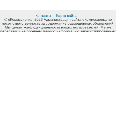
Контакты
Карта сайта
© еКомиссионка, 2026 Администрация сайта еКомиссионка не
несет ответственность за содержание размещенных объявлений.
Мы ценим конфиденциальность наших пользователей. Мы не
передаем и не продаем личную информацию зарегистрированных
пользователей еКомиссионка третьм лицам. Мы не отвечаем за
правила конфиденциальности сайтов на которые ссылается
еКомиссионка. На некоторых страницах нашего сайта
представлена реклама Google Adsense Advertising Network. Чтобы
узнать подробней о правилах конфиденциальности Google
нажмите тут
.
Детали объявления Продам: Икра красная.Икра черная - Купить:
Икра красная.Икра черная, Запорожье - Продажа: Другие товары
для дома Запорожье - 636082.
-ukrainian