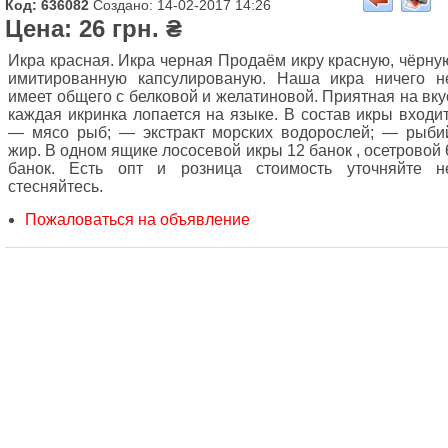
Код: 636082
Создано: 14-02-2017 14:26
Цена: 26 грн. ₴
Икра красная. Икра черная Продаём икру красную, чёрну
имитированную капсулированую. Наша икра ничего н
имеет общего с белковой и желатиновой. Приятная на вку
каждая икринка лопается на языке. В состав икры входит
― мясо рыб; ― экстракт морских водорослей; ― рыби
жир. В одном ящике лососевой икры 12 банок , осетровой 
банок. Есть опт и розница стоимость уточняйте н
стесняйтесь.
Пожаловаться на объявление