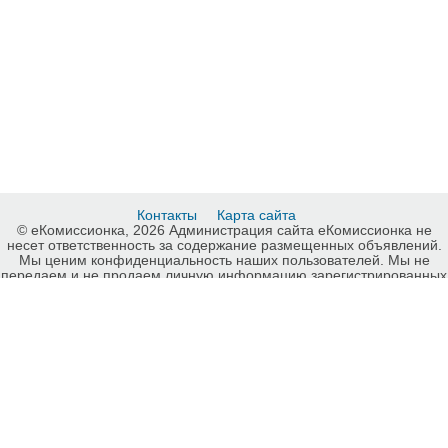
Контакты
Карта сайта
© еКомиссионка, 2026 Администрация сайта еКомиссионка не
несет ответственность за содержание размещенных объявлений.
Мы ценим конфиденциальность наших пользователей. Мы не
передаем и не продаем личную информацию зарегистрированных
пользователей еКомиссионка третьм лицам. Мы не отвечаем за
правила конфиденциальности сайтов на которые ссылается
еКомиссионка. На некоторых страницах нашего сайта
представлена реклама Google Adsense Advertising Network. Чтобы
узнать подробней о правилах конфиденциальности Google
нажмите тут
.
Детали объявления Продам: Игровой Комплекс для улицы Пират -
Купить: Игровой Комплекс для улицы Пират, Запорожье - Продажа:
Детский спорт Запорожье - 679778.