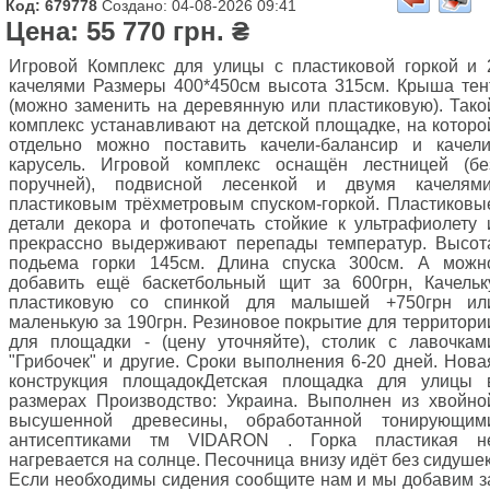
Код: 679778
Создано: 04-08-2026 09:41
Цена: 55 770 грн. ₴
Игровой Комплекс для улицы с пластиковой горкой и 
качелями Размеры 400*450см высота 315см. Крыша тен
(можно заменить на деревянную или пластиковую). Тако
комплекс устанавливают на детской площадке, на которо
отдельно можно поставить качели-балансир и качели
карусель. Игровой комплекс оснащён лестницей (бе
поручней), подвисной лесенкой и двумя качелями
пластиковым трёхметровым спуском-горкой. Пластиковы
детали декора и фотопечать стойкие к ультрафиолету 
прекрассно выдерживают перепады температур. Высот
подьема горки 145см. Длина спуска 300см. А можн
добавить ещё баскетбольный щит за 600грн, Качельк
пластиковую со спинкой для малышей +750грн ил
маленькую за 190грн. Резиновое покрытие для территори
для площадки - (цену уточняйте), столик с лавочкам
"Грибочек" и другие. Сроки выполнения 6-20 дней. Нова
конструкция площадокДетская площадка для улицы 
размерах Производство: Украина. Выполнен из хвойно
высушенной древесины, обработанной тонирующим
антисептиками тм VIDARON . Горка пластикая н
нагревается на солнце. Песочница внизу идёт без сидушек
Если необходимы сидения сообщите нам и мы добавим з