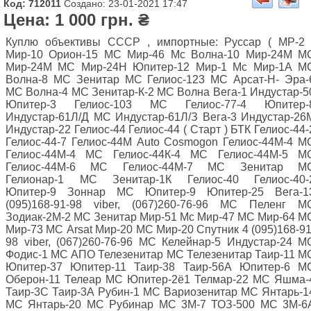
Код: 712011
Создано: 23-01-2021 17:47
Цена: 1 000 грн. ₴
Куплю объективы СССР , импортные: Руссар ( МР-2 
Мир-10 Орион-15 МС Мир-46 Мс Волна-10 Мир-24М М
Мир-24М МС Мир-24Н Юпитер-12 Мир-1 Мс Мир-1А М
Волна-8 МС Зенитар МС Гелиос-123 МС Арсат-Н- Эра-
МС Волна-4 МС Зенитар-К-2 МС Волна Вега-1 Индустар-5
Юпитер-3 Гелиос-103 МС Гелиос-77-4 Юпитер-
Индустар-61Л/Д МС Индустар-61Л/З Вега-3 Индустар-26
Индустар-22 Гелиос-44 Гелиос-44 ( Старт ) БТК Гелиос-44-
Гелиос-44-7 Гелиос-44М Auto Cosmogon Гелиос-44М-4 М
Гелиос-44М-4 МС Гелиос-44К-4 МС Гелиос-44М-5 М
Гелиос-44М-6 МС Гелиос-44М-7 МС Зенитар М
Гелионар-1 МС Зенитар-1К Гелиос-40 Гелиос-40-
Юпитер-9 Зоннар МС Юпитер-9 Юпитер-25 Вега-1
(095)168-91-98 viber, (067)260-76-96 МС Пеленг М
Зодиак-2М-2 МС Зенитар Мир-51 Мс Мир-47 МС Мир-64 М
Мир-73 МС Arsat Мир-20 МС Мир-20 Спутник 4 (095)168-91
98 viber, (067)260-76-96 МС Келейнар-5 Индустар-24 М
Фодис-1 МС АПО Телезенитар МС Телезенитар Таир-11 М
Юпитер-37 Юпитер-11 Таир-38 Таир-56А Юпитер-6 М
Оберон-11 Телеар МС Юпитер-2ё1 Телмар-22 МС Яшма-
Таир-3С Таир-3А Рубин-1 МС Вариозенитар МС Янтарь-1
МС Янтарь-20 МС Рубинар МС 3М-7 ТОЗ-500 МС 3М-6