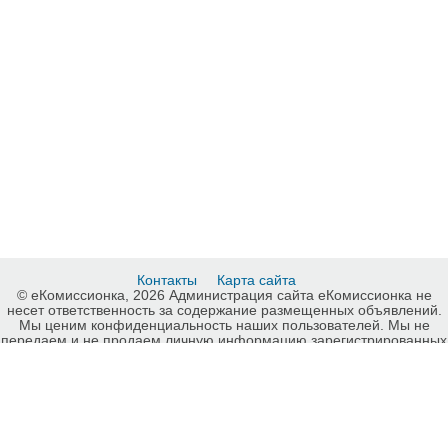
Контакты
Карта сайта
© еКомиссионка, 2026 Администрация сайта еКомиссионка не
несет ответственность за содержание размещенных объявлений.
Мы ценим конфиденциальность наших пользователей. Мы не
передаем и не продаем личную информацию зарегистрированных
пользователей еКомиссионка третьм лицам. Мы не отвечаем за
правила конфиденциальности сайтов на которые ссылается
еКомиссионка. На некоторых страницах нашего сайта
представлена реклама Google Adsense Advertising Network. Чтобы
узнать подробней о правилах конфиденциальности Google
нажмите тут
.
Детали объявления Покупка: Куплю фотоаппараты, объективы