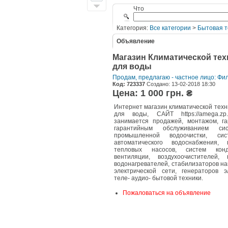
Что
Категория:
Все категории
>
Бытовая т
Объявление
Магазин Климатической тех
для воды
Продам, предлагаю - частное лицо: Фи
Код: 723337
Создано: 13-02-2018 18:30
Цена: 1 000 грн. ₴
Интернет магазин климатической техн
для воды, САЙТ https://amega.z
занимается продажей, монтажом, г
гарантийным обслуживанием с
промышленной водоочистки, сис
автоматического водоснабжения, г
тепловых насосов, систем кон
вентиляции, воздухоочистителей,
водонагревателей, стабилизаторов н
электрической сети, генераторов эл
теле- аудио- бытовой техники.
Пожаловаться на объявление