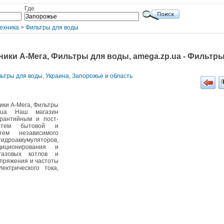
Где
ехника
>
Фильтры для воды
ники А-Мега, Фильтры для воды, amega.zp.ua - Фильтр
льтры для воды
,
Украина, Запорожье и область
ики А-Мега, Фильтры
p.ua Наш магазин
арантийным и пост-
истем бытовой и
тем независимого
идроаккумуляторов,
диционирования и
 газовых котлов и
апряжения и частоты
ектрического тока,