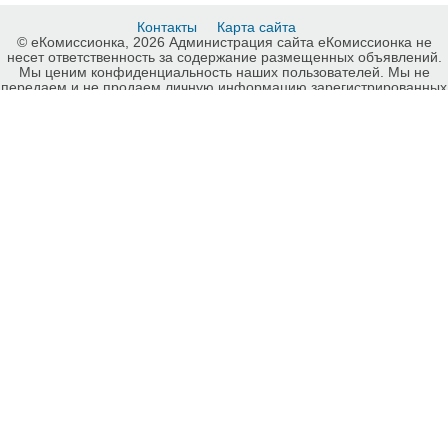
Контакты
Карта сайта
© еКомиссионка, 2026 Администрация сайта еКомиссионка не
несет ответственность за содержание размещенных объявлений.
Мы ценим конфиденциальность наших пользователей. Мы не
передаем и не продаем личную информацию зарегистрированных
пользователей еКомиссионка третьм лицам. Мы не отвечаем за
правила конфиденциальности сайтов на которые ссылается
еКомиссионка. На некоторых страницах нашего сайта
представлена реклама Google Adsense Advertising Network. Чтобы
узнать подробней о правилах конфиденциальности Google
нажмите тут
.
Детали объявления Продам: Ступица переднего, заднего колеса
EKER (Турция) к Богдану, Исузу - Купить: Ступица переднего,
заднего колеса EKER (Турция) к Богдану, Исузу, Запорожье -
Продажа: Запчасти для автобусов Запорожье - 729079.
-ukrainian