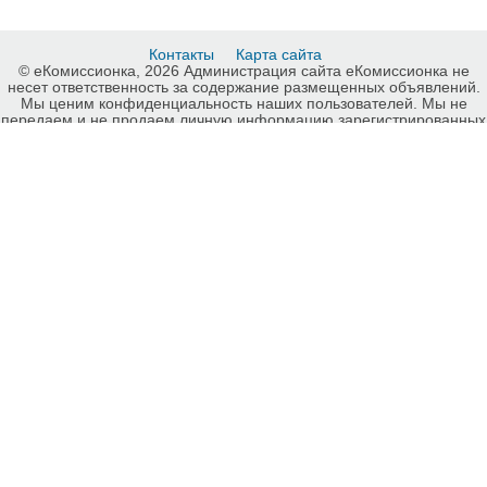
Контакты
Карта сайта
© еКомиссионка, 2026 Администрация сайта еКомиссионка не
несет ответственность за содержание размещенных объявлений.
Мы ценим конфиденциальность наших пользователей. Мы не
передаем и не продаем личную информацию зарегистрированных
пользователей еКомиссионка третьм лицам. Мы не отвечаем за
правила конфиденциальности сайтов на которые ссылается
еКомиссионка. На некоторых страницах нашего сайта
представлена реклама Google Adsense Advertising Network. Чтобы
узнать подробней о правилах конфиденциальности Google
нажмите тут
.
Детали объявления Продам: Пошив постельного белья по вашим
размерам - Купить: Пошив постельного белья по вашим размерам,
Запорожье - Продажа: Постельное белье Запорожье - 764344.
-ukrainian