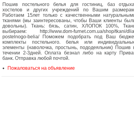
Пошив постельного белья для гостиниц, баз отдыха
хостелов и других учреждений по Вашим размерам
Работаем 15лет только с качественными натуральным
тканями (мы заинтересованы, чтобы Ваши клиенты был
довольны). Ткань: бязь, сатин, ХЛОПОК 100%, Ткан
выбираем: http://www.dom-furnet.com.ua/shop/tkani/dlia
postelnogo-belia/ Поможем подобрать под Ваш бюдже
комплекты постельного. белья или индивидуальны
элементы (наволочка, простынь, пододеяльник) Пошив 
течении 2-3дней. Оплата безнал либо на карту Прива
банк. Отправка любой почтой.
Пожаловаться на объявление