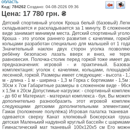
область
Код: 784262
Создано: 04-08-2026 09:36
Цена: 17 780 грн. ₴
Детский спортивный уголок Кроша белый (базовый) Легк
складывается и раскладывается за 1 минуту. В сложенно
виде занимает минимум места. Детский спортивный уголо
Кроша - это уголок раннего развития с качелями, горкой
кольцами разработан специально для малышей от 1 года
Значительный наклон двух сторон уголка позволяю
ребёнку безопасно лазать вверх и вниз, не теря
равновесия. Полочка-столик перед горкой тоже имеет дв
предназначения: игровой - и практичный. Базова
комплектация: уголок с качелями, кольцами, площадкой
лесенкой, горкой. Размеры имеет следующие: - высота - 1,
м - длина - 1 м - ширина - 1,3 м Горка с бортиками - 1,5м 
30см х 7см Габаритные размеры в сложенном виде - 96с
х 1,5м х 20см Допустимые нагрузки: - спортивный комплек
- до 60 кг Материал: - материал комплекса - бук. Вы может
дополнительно разнообразить этот игровой комплек
следующими детскими дополнительными элементами)
Гамак (положение полулёжа) Игровая палатка тканевая 
одевается сверху Канат хлопковый Боксерская груш
детская Маленький надувной круглый бассейн с шариками
Гимнастический мат тканевый 100х120х5 см Его можн