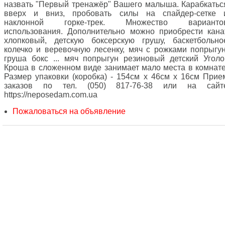
назвать "Первый тренажёр" Вашего малыша. Карабкатьс
вверх и вниз, пробовать силы на спайдер-сетке 
наклонной горке-трек. Множество варианто
использования. Дополнительно можно приобрести кана
хлопковый, детскую боксерскую грушу, баскетбольно
колечко и веревочную лесенку, мяч с рожками попрыгун
груша бокс ... мяч попрыгун резиновый детский Уголо
Кроша в сложенном виде занимает мало места в комнате
Размер упаковки (коробка) - 154см х 46см х 16см Прие
заказов по тел. (050) 817-76-38 или на сайт
https://neposedam.com.ua
Пожаловаться на объявление