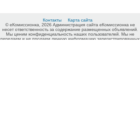
Контакты
Карта сайта
© еКомиссионка, 2026 Администрация сайта еКомиссионка не
несет ответственность за содержание размещенных объявлений.
Мы ценим конфиденциальность наших пользователей. Мы не
передаем и не продаем личную информацию зарегистрированных
пользователей еКомиссионка третьм лицам. Мы не отвечаем за
правила конфиденциальности сайтов на которые ссылается
еКомиссионка. На некоторых страницах нашего сайта
представлена реклама Google Adsense Advertising Network. Чтобы
узнать подробней о правилах конфиденциальности Google
нажмите тут
.
Детали объявления Продам: Детский уголок Кроша белый - Купить:
Детский уголок Кроша белый, Запорожье - Продажа: Спортивное
оборудование, инвентарь Запорожье - 784262.
-ukrainian