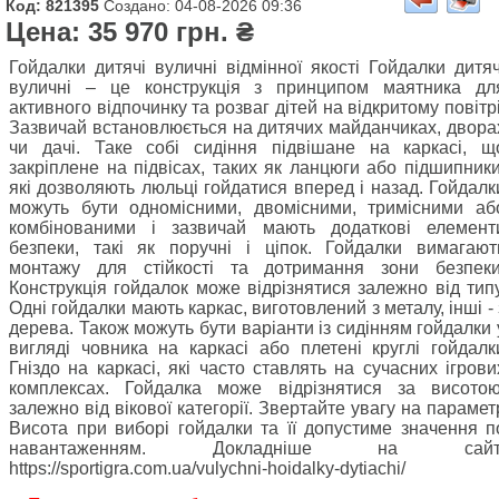
Код: 821395
Создано: 04-08-2026 09:36
Цена: 35 970 грн. ₴
Гойдалки дитячі вуличні відмінної якості Гойдалки дитяч
вуличні – це конструкція з принципом маятника дл
активного відпочинку та розваг дітей на відкритому повітрі
Зазвичай встановлюється на дитячих майданчиках, двора
чи дачі. Таке собі сидіння підвішане на каркасі, щ
закріплене на підвісах, таких як ланцюги або підшипники
які дозволяють люльці гойдатися вперед і назад. Гойдалк
можуть бути одномісними, двомісними, тримісними аб
комбінованими і зазвичай мають додаткові елемент
безпеки, такі як поручні і ціпок. Гойдалки вимагают
монтажу для стійкості та дотримання зони безпеки
Конструкція гойдалок може відрізнятися залежно від типу
Одні гойдалки мають каркас, виготовлений з металу, інші - 
дерева. Також можуть бути варіанти із сидінням гойдалки 
вигляді човника на каркасі або плетені круглі гойдалк
Гніздо на каркасі, які часто ставлять на сучасних ігрови
комплексах. Гойдалка може відрізнятися за висотою
залежно від вікової категорії. Звертайте увагу на парамет
Висота при виборі гойдалки та її допустиме значення п
навантаженням. Докладніше на сайт
https://sportigra.com.ua/vulychni-hoidalky-dytiachi/