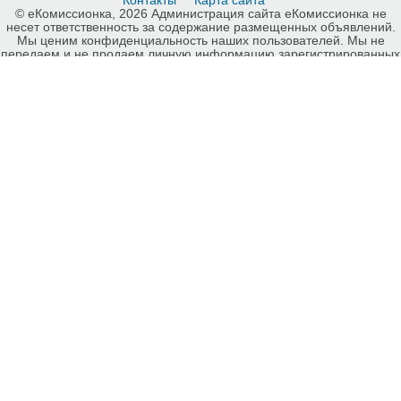
Контакты
Карта сайта
© еКомиссионка, 2026 Администрация сайта еКомиссионка не
несет ответственность за содержание размещенных объявлений.
Мы ценим конфиденциальность наших пользователей. Мы не
передаем и не продаем личную информацию зарегистрированных
пользователей еКомиссионка третьм лицам. Мы не отвечаем за
правила конфиденциальности сайтов на которые ссылается
еКомиссионка. На некоторых страницах нашего сайта
представлена реклама Google Adsense Advertising Network. Чтобы
узнать подробней о правилах конфиденциальности Google
нажмите тут
.
Детали объявления Продам: Гойдалки дитячі вуличні - Купить:
Гойдалки дитячі вуличні, Запорожье - Продажа: Другие детские
товары Запорожье - 821395.
-ukrainian