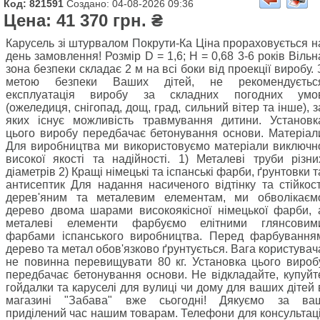
Код: 821591
Создано: 04-08-2026 09:36
Цена: 41 370 грн. ₴
Карусель зі штурвалом Покрути-Ка Ціна прораховується н
день замовлення! Розмір D = 1,6; Н = 0,68 3-6 років Вільн
зона безпеки складає 2 м на всі боки від проекції виробу. 
метою безпеки Ваших дітей, не рекомендуєтьс
експлуатація виробу за складних погодних умо
(ожеледиця, снігопад, дощ, град, сильний вітер та інше), з
яких існує можливість травмування дитини. Установк
цього виробу передбачає бетонування основи. Матеріал
Для виробництва ми використовуємо матеріали виключн
високої якості та надійності. 1) Металеві труби різни
діаметрів 2) Кращі німецькі та іспанські фарби, ґрунтовки т
антисептик Для надання насиченого відтінку та стійкост
дерев'яним та металевим елементам, ми обволікаєм
дерево двома шарами високоякісної німецької фарби, 
металеві елементи фарбуємо елітними глянсовим
фарбами іспанського виробництва. Перед фарбування
дерево та метал обов'язково ґрунтується. Вага користувач
не повинна перевищувати 80 кг. Установка цього вироб
передбачає бетонування основи. Не відкладайте, купуйт
гойдалки та каруселі для вулиці чи дому для ваших дітей 
магазині "Забава" вже сьогодні! Дякуємо за ва
приділений час нашим товарам. Телефони для консультаці