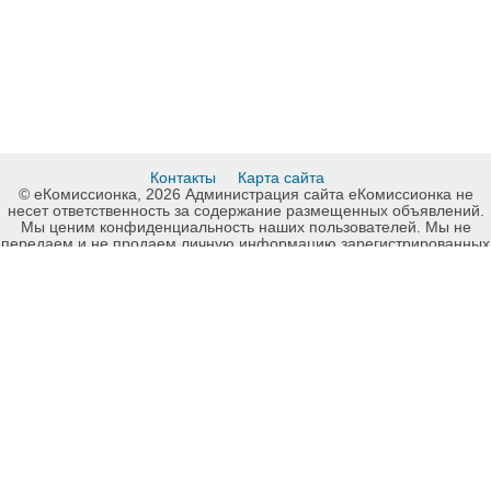
Контакты
Карта сайта
© еКомиссионка, 2026 Администрация сайта еКомиссионка не
несет ответственность за содержание размещенных объявлений.
Мы ценим конфиденциальность наших пользователей. Мы не
передаем и не продаем личную информацию зарегистрированных
пользователей еКомиссионка третьм лицам. Мы не отвечаем за
правила конфиденциальности сайтов на которые ссылается
еКомиссионка. На некоторых страницах нашего сайта
представлена реклама Google Adsense Advertising Network. Чтобы
узнать подробней о правилах конфиденциальности Google
нажмите тут
.
Детали объявления Продам: Карусель зі штурвалом Покрути-Ка -
Купить: Карусель зі штурвалом Покрути-Ка, Запорожье - Продажа:
Другие детские товары Запорожье - 821591.
-ukrainian