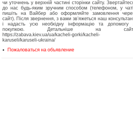
чи уточнень у верхній частині сторінки сайту. Звертайтес
до нас будь-яким зручним способом (телефоном, у чаті
пишіть на Вайбер або оформляйте замовлення чере
сайт). Після звернення, з вами зв'яжеться наш консультан
і надасть усю необхідну інформацію та допомогу 
покупкою. Детальніше на сайт
https://zabava.kiev.ua/ua/kacheli-gorki/kacheli-
karuseli/karuseli-ukraina/
Пожаловаться на объявление