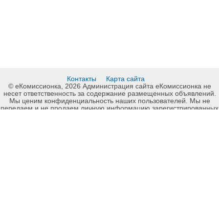
Контакты
Карта сайта
© еКомиссионка, 2026 Администрация сайта еКомиссионка не
несет ответственность за содержание размещенных объявлений.
Мы ценим конфиденциальность наших пользователей. Мы не
передаем и не продаем личную информацию зарегистрированных
пользователей еКомиссионка третьм лицам. Мы не отвечаем за
правила конфиденциальности сайтов на которые ссылается
еКомиссионка. На некоторых страницах нашего сайта
представлена реклама Google Adsense Advertising Network. Чтобы
узнать подробней о правилах конфиденциальности Google
нажмите тут
.
Другие билеты, Запорожье, карта сайта еКомиссионка.
-ukrainian