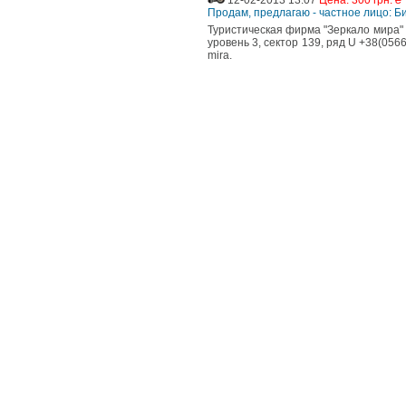
12-02-2013 13:07
Цена: 300 грн. ₴
Продам, предлагаю - частное лицо: 
Туристическая фирма "Зеркало мира"
уровень 3, сектор 139, ряд U +38(0566
mira.