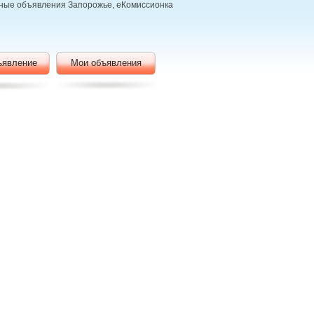
атные объявления Запорожье, еКомиссионка
ъявление
Мои объявления