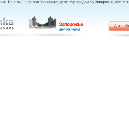
ить Билеты на футбол Запорожье, куплю б/у, продам б/у Запорожье, беспл
Запорожье
Дать об
другой город