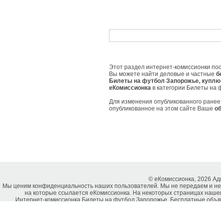
Этот раздел интернет-комиссионки пос
Вы можете найти деловые и частные
б
Билеты на футбол Запорожье, куплю 
еКомиссионка
в категории Билеты на 
Для изменения опубликованного ране
опубликованное на этом сайте Ваше
о
© еКомиссионка, 2026 А
Мы ценим конфиденциальность наших пользователей. Мы не передаем и не
на которые ссылается еКомиссионка. На некоторых страницах нашег
Интернет-комиссионка Билеты на футбол Запорожье. Бесплатные объяв