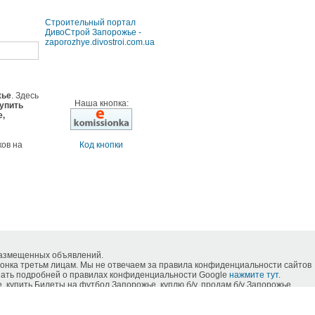
Строительный портал
ДивоСтрой Запорожье -
zaporozhye.divostroi.com.ua
жье
. Здесь
Наша кнопка:
упить
е,
ков на
Код кнопки
размещенных объявлений.
нка третьм лицам. Мы не отвечаем за правила конфиденциальности сайтов
знать подробней о правилах конфиденциальности Google
нажмите тут
.
упить Билеты на футбол Запорожье, куплю б/у, продам б/у Запорожье,