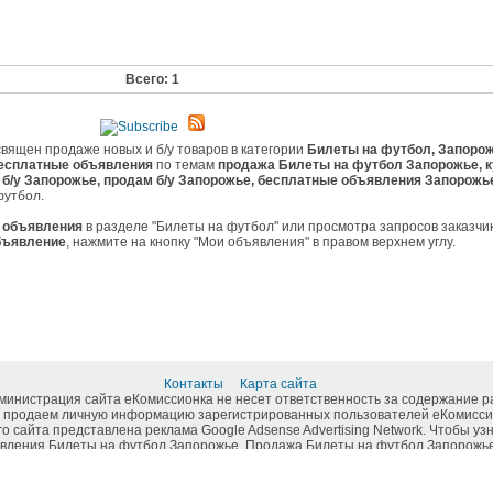
Всего: 1
вящен продаже новых и б/у товаров в категории
Билеты на футбол, Запоро
есплатные объявления
по темам
продажа Билеты на футбол Запорожье, к
б/у Запорожье, продам б/у Запорожье, бесплатные объявления Запорожь
футбол.
е
объявления
в разделе "Билеты на футбол" или просмотра запросов заказчи
бъявление
, нажмите на кнопку "Мои объявления" в правом верхнем углу.
Контакты
Карта сайта
дминистрация сайта еКомиссионка не несет ответственность за содержание 
 продаем личную информацию зарегистрированных пользователей еКомиссио
о сайта представлена реклама Google Adsense Advertising Network. Чтобы у
ления Билеты на футбол Запорожье. Продажа Билеты на футбол Запорожье, к
бесплатные объявления Запорожье, еКомиссионка .