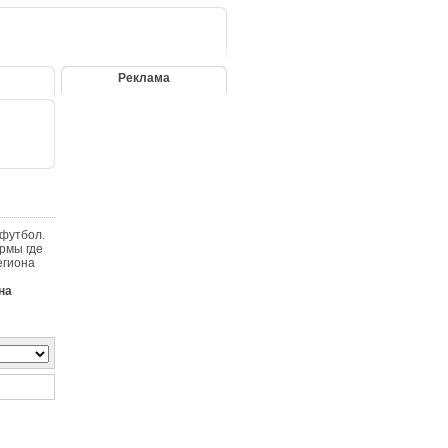
Реклама
 футбол.
рмы где
егиона
на