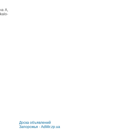
на А,
kalo-
Доска объявлений
Запорожья - AdMir.zp.ua