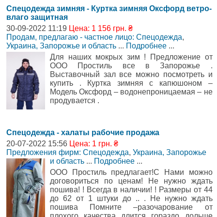
Спецодежда зимняя - Куртка зимняя Оксфорд ветро-
влаго защитная
30-09-2022 11:19
Цена: 1 156 грн. ₴
Продам, предлагаю - частное лицо: Спецодежда
,
Украина, Запорожье и область
...
Подробнее
...
Для наших мокрых зим ! Предложение от
ООО Простиль все в Запорожье .
Выставочный зал все можно посмотреть и
купить . Куртка зимняя с капюшоном –
Модель Оксфорд – водонепроницаемая – не
продувается .
Спецодежда - халаты рабочие продажа
20-07-2022 15:56
Цена: 1 грн. ₴
Предложения фирм: Спецодежда
,
Украина, Запорожье
и область
...
Подробнее
...
ООО Простиль предлагает!С Нами можно
договориться по ценам! Не нужно ждать
пошива! ! Всегда в наличии! ! Размеры от 44
до 62 от 1 штуки до .. . Не нужно ждать
пошива Помните –разочарование от
плохого качества длится гораздо дольше