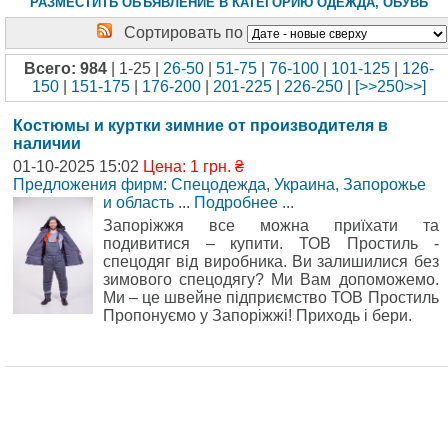
РАЗМЕСТИТЬ ОБЪЯВЛЕНИЕ В КАТЕГОРИЮ ОДЕЖДА, ОБУВЬ
Сортировать по
Всего: 984
| 1-25 |
26-50
|
51-75
|
76-100
|
101-125
|
126-
150
|
151-175
|
176-200
|
201-225
|
226-250
|
[>>250>>]
Костюмы и куртки зимние от производителя в
наличии
01-10-2025 15:02
Цена: 1 грн. ₴
Предложения фирм: Спецодежда
,
Украина, Запорожье
и область
...
Подробнее
...
Запоріжжя все можна приїхати та
подивитися – купити. ТОВ Простиль -
спецодяг від виробника. Ви залишилися без
зимового спецодягу? Ми Вам допоможемо.
Ми – це швейне підприємство ТОВ Простиль
Пропонуємо у Запоріжжі! Приходь і бери.