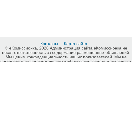
Контакты
Карта сайта
© еКомиссионка, 2026 Администрация сайта еКомиссионка не
несет ответственность за содержание размещенных объявлений.
Мы ценим конфиденциальность наших пользователей. Мы не
передаем и не продаем личную информацию зарегистрированных
пользователей еКомиссионка третьм лицам. Мы не отвечаем за
правила конфиденциальности сайтов на которые ссылается
еКомиссионка. На некоторых страницах нашего сайта
представлена реклама Google Adsense Advertising Network. Чтобы
узнать подробней о правилах конфиденциальности Google
нажмите тут
.
Интернет-комиссионка Одежда, обувь Запорожье. Бесплатные
объявления Одежда, обувь Запорожье. Продажа Одежда, обувь
Запорожье, купить Одежда, обувь Запорожье, куплю б/у, продам б/
у Запорожье, бесплатные объявления Запорожье, еКомиссионка .
-ukrainian