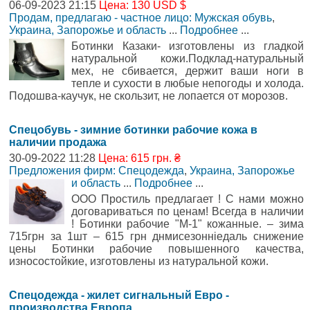
06-09-2023 21:15
Цена: 130 USD $
Продам, предлагаю - частное лицо: Мужская обувь
,
Украина, Запорожье и область
...
Подробнее
...
Ботинки Казаки- изготовлены из гладкой
натуральной кожи.Подклад-натуральный
мех, не сбивается, держит ваши ноги в
тепле и сухости в любые непогоды и холода.
Подошва-каучук, не скользит, не лопается от морозов.
Спецобувь - зимние ботинки рабочие кожа в
наличии продажа
30-09-2022 11:28
Цена: 615 грн. ₴
Предложения фирм: Спецодежда
,
Украина, Запорожье
и область
...
Подробнее
...
ООО Простиль предлагает ! С нами можно
договариваться по ценам! Всегда в наличии
! Ботинки рабочие "М-1" кожанные. – зима
715грн за 1шт – 615 грн днмисезонніедаль снижение
цены Ботинки рабочие повышенного качества,
износостойкие, изготовлены из натуральной кожи.
Спецодежда - жилет сигнальный Евро -
производства Европа