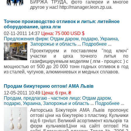
БИРЖА ТРУДА, фото галереи и многое
другое у нас! http://manager.leon.zp.ua.
Точное производство отливок и литья: литейное
оборудование, цеха лгм
02-11-2011 14:37
Цена: 75 000 USD $
Предложения фирм: Отдам даром, подарю
,
Украина,
Запорожье и область
...
Подробнее
...
Проектируем и поставляем "под ключ"
участки и цеха точного литья по
газифицируемым моделям ( лгм - процесс ) с
мощностью от 500 до 20 000 тонн годных отливок в год
из сталей, чугунов, алюминиевых и медных сплавов.
Продам бижутерию оптом! АМА Львів
12-05-2011 10:49
Цена: 6 грн. ₴
Продам, предлагаю - частное лицо: Отдам даром,
подарю
,
Украина, Запорожье и область
...
Подробнее
...
Авторська Біжутерія АМА Львів пропонує
оптові ціни на біжутерію з пластику. Кульчики
від 6 грн/шт. Великий асортимент кольорів та
форм кульчиків!Ціни на сайті оптові! На