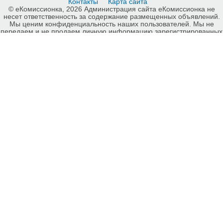
Контакты
Карта сайта
© еКомиссионка, 2026 Администрация сайта еКомиссионка не
несет ответственность за содержание размещенных объявлений.
Мы ценим конфиденциальность наших пользователей. Мы не
передаем и не продаем личную информацию зарегистрированных
пользователей еКомиссионка третьм лицам. Мы не отвечаем за
правила конфиденциальности сайтов на которые ссылается
еКомиссионка. На некоторых страницах нашего сайта
представлена реклама Google Adsense Advertising Network. Чтобы
узнать подробней о правилах конфиденциальности Google
нажмите тут
.
Интернет-комиссионка Отдам даром, подарю Запорожье.
Бесплатные объявления Отдам даром, подарю Запорожье.
Продажа Отдам даром, подарю Запорожье, купить Отдам даром,
подарю Запорожье, куплю б/у, продам б/у Запорожье, бесплатные
объявления Запорожье, еКомиссионка .
-ukrainian