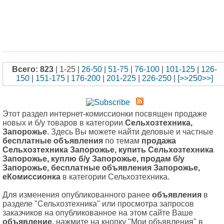
Всего: 823
| 1-25 |
26-50
|
51-75
|
76-100
|
101-125
|
126-
150
|
151-175
|
176-200
|
201-225
|
226-250
|
[>>250>>]
Этот раздел интернет-комиссионки посвящен продаже
новых и б/у товаров в категории
Сельхозтехника,
Запорожье
. Здесь Вы можете найти деловые и частные
бесплатные объявления
по темам
продажа
Сельхозтехника Запорожье, купить Сельхозтехника
Запорожье, куплю б/у Запорожье, продам б/у
Запорожье, бесплатные объявления Запорожье,
еКомиссионка
в категории Сельхозтехника.
Для изменения опубликованного ранее
объявления
в
разделе "Сельхозтехника" или просмотра запросов
заказчиков на опубликованное на этом сайте Ваше
объявление
, нажмите на кнопку "Мои объявления" в