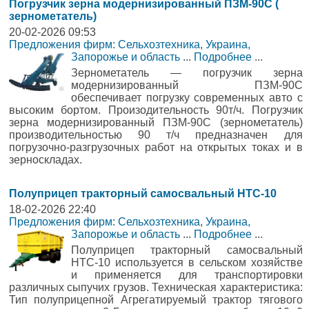
Погрузчик зерна модернизированный ПЗМ-90С (
зернометатель)
20-02-2026 09:53
Предложения фирм: Сельхозтехника
,
Украина,
Запорожье и область
...
Подробнее
...
Зернометатель — погрузчик зерна
модернизированный ПЗМ-90С
обеспечивает погрузку современных авто с
высоким бортом. Произодительность 90т/ч. Погрузчик
зерна модернизированный ПЗМ-90С (зернометатель)
производительностью 90 т/ч предназначен для
погрузочно-разгрузочных работ на открытых токах и в
зерноскладах.
Полуприцеп тракторный самосвальный НТС-10
18-02-2026 22:40
Предложения фирм: Сельхозтехника
,
Украина,
Запорожье и область
...
Подробнее
...
Полуприцеп тракторный самосвальный
НТС-10 используется в сельском хозяйстве
и применяется для транспортировки
различных сыпучих грузов. Техническая характеристика:
Тип полуприцепной Агрегатируемый трактор тягового