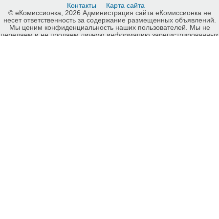
Контакты
Карта сайта
© еКомиссионка, 2026 Администрация сайта еКомиссионка не
несет ответственность за содержание размещенных объявлений.
Мы ценим конфиденциальность наших пользователей. Мы не
передаем и не продаем личную информацию зарегистрированных
пользователей еКомиссионка третьм лицам. Мы не отвечаем за
правила конфиденциальности сайтов на которые ссылается
еКомиссионка. На некоторых страницах нашего сайта
представлена реклама Google Adsense Advertising Network. Чтобы
узнать подробней о правилах конфиденциальности Google
нажмите тут
.
Интернет-комиссионка Сельхозтехника Запорожье. Бесплатные
объявления Сельхозтехника Запорожье. Продажа Сельхозтехника
Запорожье, купить Сельхозтехника Запорожье, куплю б/у, продам
б/у Запорожье, бесплатные объявления Запорожье, еКомиссионка
.
-ukrainian