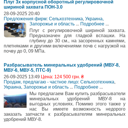
Плуг 3х корпусной оборотный регулировочной
шириной захвата ПОН-3.0
28-09-2025 20:40
Предложения фирм: Сельхозтехника
,
Украина,
Запорожье и область
...
Подробнее
...
Плуг с регулировочной шириной захвата.
Предназначен для гладкой вспашки. На
глубину до 30 см., на засоренных камнями,
плетняками и другими включениями почв с нагрузкой на
почву до 0, 09 МПа.
Разбрасыватель минеральных удобрений (МВУ-8,
МВУ-6, МВУ-5, ПТС-9)
26-09-2025 13:49
Цена: 124 500 грн. ₴
Продам, предлагаю - частное лицо: Сельхозтехника
,
Украина, Запорожье и область
...
Подробнее
...
Мы предлагаем Вам купить разбрасыватели
минеральных удобрений МВУ-8 на
выгодных условиях. Помимо этого также у
нас Вы имеете возможность недорого
заказать запчасти к разбрасывателям минеральных
удобрений МВУ-8.