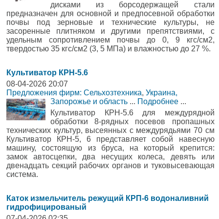
дисками из борсодержащей стали
предназначен для основной и предпосевной обработки
почвы под зерновые и технические культуры, не
засоренные плитняком и другими препятствиями, с
удельным сопротивлением почвы до 0, 9 кгс/см2,
твердостью 35 кгс/см2 (3, 5 МПа) и влажностью до 27 %.
Культиватор КРН-5.6
08-04-2026 20:07
Предложения фирм: Сельхозтехника
,
Украина,
Запорожье и область
...
Подробнее
...
Культиватор КРН-5.6 для междурядной
обработки 8-рядных посевов пропашных
технических культур, высеянных с междурядьями 70 см
Культиватор КРН-5, 6 представляет собой навесную
машину, состоящую из бруса, на который крепится:
замок автосцепки, два несущих колеса, девять или
двенадцать секций рабочих органов и туковысевающая
система.
Каток измельчитель режущий КРП-6 водоналивний
гидрофицированый
07-04-2026 02:35