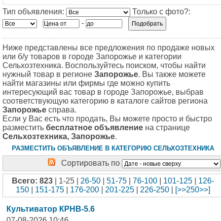
Тип объявления:
Только с фото?:
-
Ниже представлены все предложения по продаже новых
или б/у товаров в городе Запорожье и категории
Сельхозтехника. Воспользуйтесь поиском, чтобы найти
нужный товар в регионе
Запорожье
. Вы также можете
найти магазины или фирмы где можно купить
интересующий вас товар в городе Запорожье, выбрав
соответствующую категорию в каталоге сайтов региона
Запорожье
справа.
Если у Вас есть что продать, Вы можете просто и быстро
разместить
бесплатное объявление
на странице
Сельхозтехника, Запорожье
.
РАЗМЕСТИТЬ ОБЪЯВЛЕНИЕ В КАТЕГОРИЮ СЕЛЬХОЗТЕХНИКА
Сортировать по
Всего: 823
| 1-25 |
26-50
|
51-75
|
76-100
|
101-125
|
126-
150
|
151-175
|
176-200
|
201-225
|
226-250
|
[>>250>>]
Культиватор КРНВ-5.6
07-08-2026 10:46