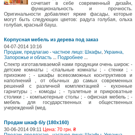
сочетает в себе современный дизайн,
функциональность и прочность.
Оригинальности добавляют яркие фасады, которые
могут быть следующих цветов: радуга голубая, ольха
голубая, красный бауш.
Корпусная мебель из дерева под заказ
04-07-2014 10:16
Продам, предлагаю - частное лицо: Шкафы
,
Украина,
Запорожье и область
...
Подробнее
...
Спектр изготавливаемой нами продукции очень широк: -
детские комнаты ; -спальные комнаты ; - стенки ; -
прихожие ; - шкафы всевозможных коснтруктивов и
наполнений , от обычных до самых современных
решений с различной комплектацией - кухонные
гарнитуры ; - комоды ; - туалетные и прикроватные
столики ; - компьютерные столы ; - офисная мебель ; -
мебель для государственных и общественных
учереждений (мед.
Продам шкаф б/у (180х160)
30-06-2014 09:11
Цена: 70 грн. ₴
Продам, предлагаю - частное лицо: Шкафы
,
Украина,