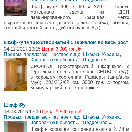
Шкаф купе 300 х 60 х 220 — корпус
материала сделан из ДСП
ламинированного, красивая четко
выраженная текстура дерева (ольха, ореха, яблони,
светлой и тёмной венге, дуб молочный, бук).
шкаф-купе трехстворчатый с зеркалом во весь рост
04-11-2017 10:15
Цена: 3 000 грн. ₴
Продам, предлагаю - частное лицо: Шкафы
,
Украина,
Запорожье и область
...
Подробнее
...
СРОЧНО! Трехстворчатый шкаф-купе с
зеркалом во весь рост Соло GERBOR (б/у),
в хорошем состоянии. Размеры (шир/выс/
глуб): 203/212/62 см. 3000 грн. с торгом.
Коммунарский р-н г.Запорожье.
Шкаф б/у
18-08-2016 17:00
Цена: 2 500 грн. ₴
Продам, предлагаю - частное лицо: Шкафы
,
Украина,
Запорожье и область
...
Подробнее
...
Шкаф в хорошем состоянии высота 2, 34 м