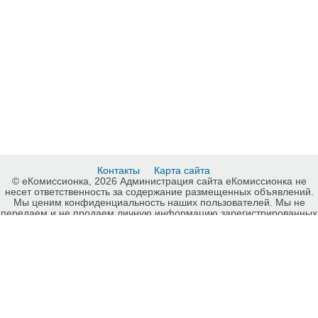
Контакты
Карта сайта
© еКомиссионка, 2026 Администрация сайта еКомиссионка не
несет ответственность за содержание размещенных объявлений.
Мы ценим конфиденциальность наших пользователей. Мы не
передаем и не продаем личную информацию зарегистрированных
пользователей еКомиссионка третьм лицам. Мы не отвечаем за
правила конфиденциальности сайтов на которые ссылается
еКомиссионка. На некоторых страницах нашего сайта
представлена реклама Google Adsense Advertising Network. Чтобы
узнать подробней о правилах конфиденциальности Google
нажмите тут
.
Интернет-комиссионка Ударные инструменты Запорожье.
Бесплатные объявления Ударные инструменты Запорожье.
Продажа Ударные инструменты Запорожье, купить Ударные