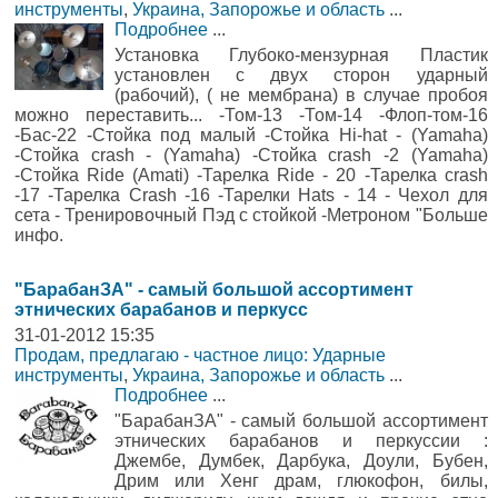
инструменты
,
Украина, Запорожье и область
...
Подробнее
...
Установка Глубоко-мензурная Пластик
установлен с двух сторон ударный
(рабочий), ( не мембрана) в случае пробоя
можно переставить... -Том-13 -Том-14 -Флоп-том-16
-Бас-22 -Стойка под малый -Стойка Hi-hat - (Yamaha)
-Стойка crash - (Yamaha) -Стойка crash -2 (Yamaha)
-Стойка Ride (Amati) -Тарелка Ride - 20 -Тарелка crash
-17 -Тарелка Crash -16 -Тарелки Hats - 14 - Чехол для
сета - Тренировочный Пэд с стойкой -Метроном "Больше
инфо.
"БарабанЗА" - самый большой ассортимент
этнических барабанов и перкусс
31-01-2012 15:35
Продам, предлагаю - частное лицо: Ударные
инструменты
,
Украина, Запорожье и область
...
Подробнее
...
"БарабанЗА" - самый большой ассортимент
этнических барабанов и перкуссии :
Джембе, Думбек, Дарбука, Доули, Бубен,
Дрим или Хенг драм, глюкофон, билы,