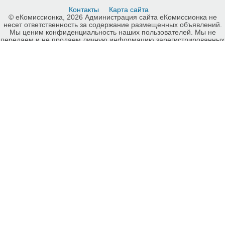
Контакты
Карта сайта
© еКомиссионка, 2026 Администрация сайта еКомиссионка не
несет ответственность за содержание размещенных объявлений.
Мы ценим конфиденциальность наших пользователей. Мы не
передаем и не продаем личную информацию зарегистрированных
пользователей еКомиссионка третьм лицам. Мы не отвечаем за
правила конфиденциальности сайтов на которые ссылается
еКомиссионка. На некоторых страницах нашего сайта
представлена реклама Google Adsense Advertising Network. Чтобы
узнать подробней о правилах конфиденциальности Google
нажмите тут
.
Детали объявления Продам: Ансамбль ДАРЫН - Купить: Ансамбль
ДАРЫН, Запорожье - Продажа: Народная музыка Запорожье -
348468.
-ukrainian