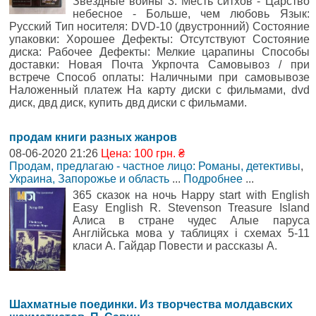
Звездные войны 3: Месть ситхов - Царство
небесное - Больше, чем любовь Язык:
Русский Тип носителя: DVD-10 (двустронний) Состояние
упаковки: Хорошее Дефекты: Отсутствуют Состояние
диска: Рабочее Дефекты: Мелкие царапины Способы
доставки: Новая Почта Укрпочта Самовывоз / при
встрече Способ оплаты: Наличными при самовывозе
Наложенный платеж На карту диски с фильмами, dvd
диск, двд диск, купить двд диски с фильмами.
продам книги разных жанров
08-06-2020 21:26
Цена: 100 грн. ₴
Продам, предлагаю - частное лицо: Романы, детективы
,
Украина, Запорожье и область
...
Подробнее
...
365 сказок на ночь Happy start with English
Easy English R. Stevenson Treasure Island
Алиса в стране чудес Алые паруса
Англійська мова у таблицях і схемах 5-11
класи А. Гайдар Повести и рассказы А.
Шахматные поединки. Из творчества молдавских