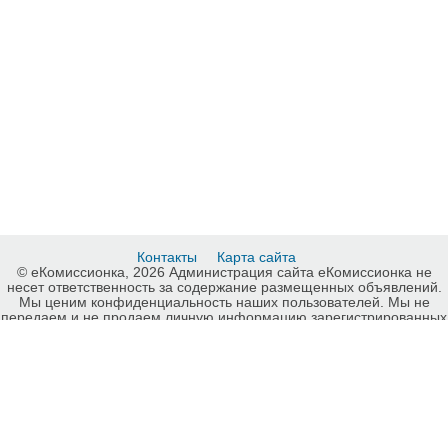
Контакты
Карта сайта
© еКомиссионка, 2026 Администрация сайта еКомиссионка не
несет ответственность за содержание размещенных объявлений.
Мы ценим конфиденциальность наших пользователей. Мы не
передаем и не продаем личную информацию зарегистрированных
пользователей еКомиссионка третьм лицам. Мы не отвечаем за
правила конфиденциальности сайтов на которые ссылается
еКомиссионка. На некоторых страницах нашего сайта
представлена реклама Google Adsense Advertising Network. Чтобы
узнать подробней о правилах конфиденциальности Google
нажмите тут
.
Интернет-комиссионка Книги, музыка, видео Запорожье.
Бесплатные объявления Книги, музыка, видео Запорожье.