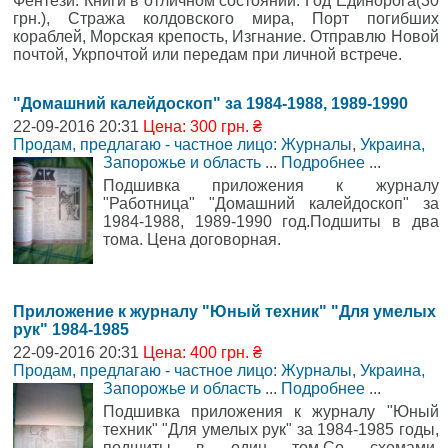
Фентези. Книги в отличном состоянии. Год Единорога(30
грн.), Стража колдовского мира, Порт погибших
кораблей, Морская крепость, Изгнание. Отправлю Новой
почтой, Укрпочтой или передам при личной встрече.
"Домашний калейдоскоп" за 1984-1988, 1989-1990
22-09-2016 20:31
Цена: 300 грн. ₴
Продам, предлагаю - частное лицо: Журналы
,
Украина,
Запорожье и область
...
Подробнее
...
Подшивка приложения к журналу
"Работница" "Домашний калейдоскоп" за
1984-1988, 1989-1990 год.Подшиты в два
тома. Цена договорная.
Приложение к журналу "Юный техник" "Для умелых
рук" 1984-1985
22-09-2016 20:31
Цена: 400 грн. ₴
Продам, предлагаю - частное лицо: Журналы
,
Украина,
Запорожье и область
...
Подробнее
...
Подшивка приложения к журналу "Юный
техник" "Для умелых рук" за 1984-1985 годы,
подшиты в один том.Со схемами,