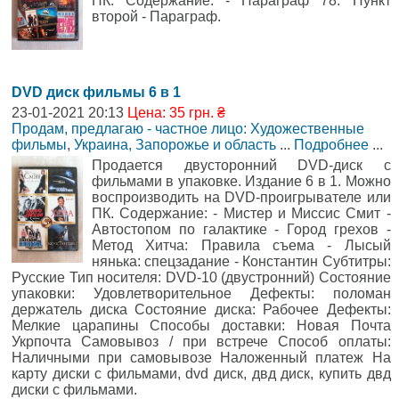
ПК. Содержание: - Параграф 78: Пункт
второй - Параграф.
DVD диск фильмы 6 в 1
23-01-2021 20:13
Цена: 35 грн. ₴
Продам, предлагаю - частное лицо: Художественные
фильмы
,
Украина, Запорожье и область
...
Подробнее
...
Продается двусторонний DVD-диск с
фильмами в упаковке. Издание 6 в 1. Можно
воспроизводить на DVD-проигрывателе или
ПК. Содержание: - Мистер и Миссис Смит -
Автостопом по галактике - Город грехов -
Метод Хитча: Правила съема - Лысый
нянька: спецзадание - Константин Субтитры:
Русские Тип носителя: DVD-10 (двустронний) Состояние
упаковки: Удовлетворительное Дефекты: поломан
держатель диска Состояние диска: Рабочее Дефекты:
Мелкие царапины Способы доставки: Новая Почта
Укрпочта Самовывоз / при встрече Способ оплаты:
Наличными при самовывозе Наложенный платеж На
карту диски с фильмами, dvd диск, двд диск, купить двд
диски с фильмами.