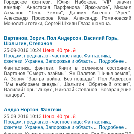
Городское фэнтези. Юлия Набокова "VIP значит
вампир", Анастасия Парфенова "Ярко-алое", Михаил
Ахманов "Тень Земли", Даниил Аксенов "Арес",
Александр Прозоров Клан, Александр Романовский
Монолиты готики, Сергей Шхиян Глаза шамана.
Вартанов, Зорич, Пол Андерсон, Василий Горь,
Шалыгин, Степанов
25-09-2016 10:24
Цена: 40 грн. ₴
Продам, предлагаю - частное лицо: Фантастика,
фэнтези
,
Украина, Запорожье и область
...
Подробнее
...
Фантастика, фэнтези. Книги в отличном состоянии.
Вартанов "Смерть взаймы", Ян Валетов "Ничья земля",
А. Зорич "Завтра война. Без пощады", Пол Андерсон
"Мы выбираем звезды", Шалыгин "Обратный отсчет",
Василий Горь "Инкуб", Николай Степанов "Возвращение
танцора".
Андрэ Нортон. Фэнтези.
25-09-2016 10:13
Цена: 40 грн. ₴
Продам, предлагаю - частное лицо: Фантастика,
фэнтези
,
Украина, Запорожье и область
...
Подробнее
...