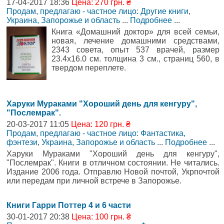
17-04-2017 18:36
Цена: 270 грн. ₴
Продам, предлагаю - частное лицо: Другие книги
,
Украина, Запорожье и область
...
Подробнее
...
Книга «Домашний доктор» для всей семьи,
новая, лечение домашними средствами,
2343 совета, опыт 537 врачей, размер
23.4х16.0 см. толщина 3 см., страниц 560, в
твердом переплете.
Харуки Мураками "Хороший день для кенгуру",
"Послемрак".
20-03-2017 11:05
Цена: 120 грн. ₴
Продам, предлагаю - частное лицо: Фантастика,
фэнтези
,
Украина, Запорожье и область
...
Подробнее
...
Харуки Мураками "Хороший день для кенгуру",
"Послемрак". Книги в отличном состоянии. Не читались.
Издание 2006 года. Отправлю Новой почтой, Укрпочтой
или передам при личной встрече в Запорожье.
Книги Гарри Поттер 4 и 6 части
30-01-2017 20:38
Цена: 100 грн. ₴