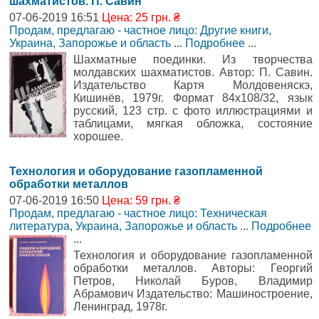
шахматистов. П. Савин
07-06-2019 16:51
Цена: 25 грн. ₴
Продам, предлагаю - частное лицо: Другие книги
,
Украина, Запорожье и область
...
Подробнее
...
Шахматные поединки. Из творчества
молдавских шахматистов. Автор: П. Савин.
Издательство Картя Молдовеняскэ,
Кишинёв, 1979г. Формат 84х108/32, язык
русский, 123 стр. с фото иллюстрациями и
таблицами, мягкая обложка, состояние
хорошее.
Технология и оборудование газопламенной
обработки металлов
07-06-2019 16:50
Цена: 59 грн. ₴
Продам, предлагаю - частное лицо: Техническая
литература
,
Украина, Запорожье и область
...
Подробнее
...
Технология и оборудование газопламенной
обработки металлов. Авторы: Георгий
Петров, Николай Буров, Владимир
Абрамович Издательство: Машиностроение,
Ленинград, 1978г.