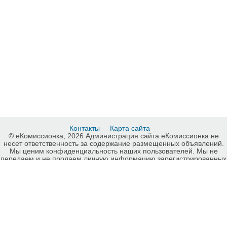
Контакты
Карта сайта
© еКомиссионка, 2026 Администрация сайта еКомиссионка не
несет ответственность за содержание размещенных объявлений.
Мы ценим конфиденциальность наших пользователей. Мы не
передаем и не продаем личную информацию зарегистрированных
пользователей еКомиссионка третьм лицам. Мы не отвечаем за
правила конфиденциальности сайтов на которые ссылается
еКомиссионка. На некоторых страницах нашего сайта
представлена реклама Google Adsense Advertising Network. Чтобы
узнать подробней о правилах конфиденциальности Google
нажмите тут
.
Легковые автомобили, Запорожье, карта сайта еКомиссионка.