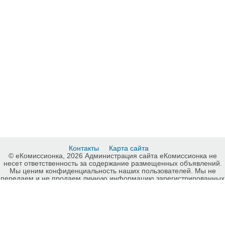
Контакты
Карта сайта
© еКомиссионка, 2026 Администрация сайта еКомиссионка не
несет ответственность за содержание размещенных объявлений.
Мы ценим конфиденциальность наших пользователей. Мы не
передаем и не продаем личную информацию зарегистрированных
пользователей еКомиссионка третьм лицам. Мы не отвечаем за
правила конфиденциальности сайтов на которые ссылается
еКомиссионка. На некоторых страницах нашего сайта
представлена реклама Google Adsense Advertising Network. Чтобы
узнать подробней о правилах конфиденциальности Google
нажмите тут
.