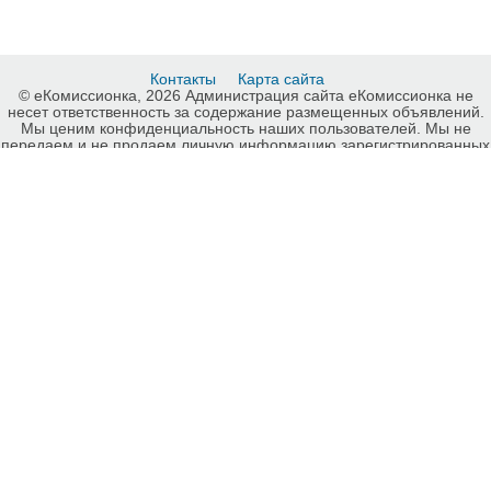
Контакты
Карта сайта
© еКомиссионка, 2026 Администрация сайта еКомиссионка не
несет ответственность за содержание размещенных объявлений.
Мы ценим конфиденциальность наших пользователей. Мы не
передаем и не продаем личную информацию зарегистрированных
пользователей еКомиссионка третьм лицам. Мы не отвечаем за
правила конфиденциальности сайтов на которые ссылается
еКомиссионка. На некоторых страницах нашего сайта
представлена реклама Google Adsense Advertising Network. Чтобы
узнать подробней о правилах конфиденциальности Google
нажмите тут
.
Интернет-комиссионка Отопление, обогрев Запорожье.
Бесплатные объявления Отопление, обогрев Запорожье. Продажа
Отопление, обогрев Запорожье, купить Отопление, обогрев
Запорожье, куплю б/у, продам б/у Запорожье, бесплатные
объявления Запорожье, еКомиссионка .
-ukrainian