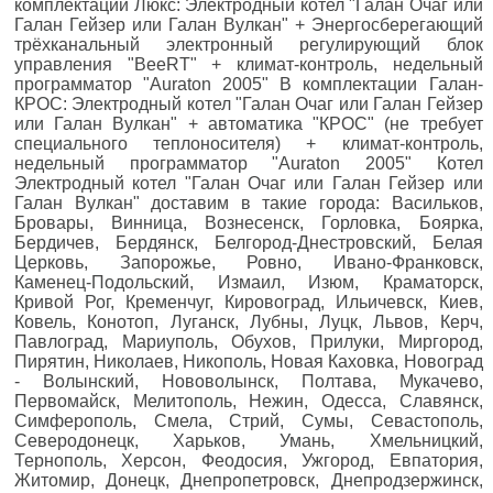
комплектации Люкс: Электродный котел "Галан Очаг или
Галан Гейзер или Галан Вулкан" + Энергосберегающий
трёхканальный электронный регулирующий блок
управления "BeeRT" + климат-контроль, недельный
программатор "Auraton 2005" В комплектации Галан-
КРОС: Электродный котел "Галан Очаг или Галан Гейзер
или Галан Вулкан" + автоматика "КРОС" (не требует
специального теплоносителя) + климат-контроль,
недельный программатор "Auraton 2005" Котел
Электродный котел "Галан Очаг или Галан Гейзер или
Галан Вулкан" доставим в такие города: Васильков,
Бровары, Винница, Вознесенск, Горловка, Боярка,
Бердичев, Бердянск, Белгород-Днестровский, Белая
Церковь, Запорожье, Ровно, Ивано-Франковск,
Каменец-Подольский, Измаил, Изюм, Краматорск,
Кривой Рог, Кременчуг, Кировоград, Ильичевск, Киев,
Ковель, Конотоп, Луганск, Лубны, Луцк, Львов, Керч,
Павлоград, Мариуполь, Обухов, Прилуки, Миргород,
Пирятин, Николаев, Никополь, Новая Каховка, Новоград
- Волынский, Нововолынск, Полтава, Мукачево,
Первомайск, Мелитополь, Нежин, Одесса, Славянск,
Симферополь, Смела, Стрий, Сумы, Севастополь,
Северодонецк, Харьков, Умань, Хмельницкий,
Тернополь, Херсон, Феодосия, Ужгород, Евпатория,
Житомир, Донецк, Днепропетровск, Днепродзержинск,