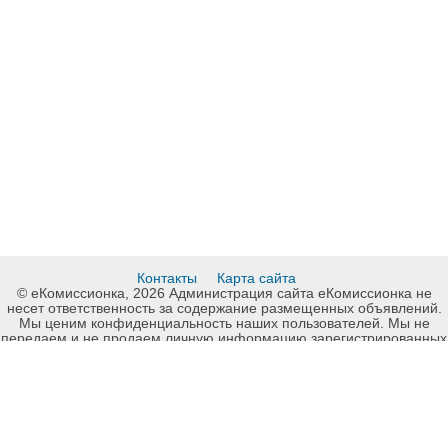
Контакты
Карта сайта
© еКомиссионка, 2026 Администрация сайта еКомиссионка не
несет ответственность за содержание размещенных объявлений.
Мы ценим конфиденциальность наших пользователей. Мы не
передаем и не продаем личную информацию зарегистрированных
пользователей еКомиссионка третьм лицам. Мы не отвечаем за
правила конфиденциальности сайтов на которые ссылается
еКомиссионка. На некоторых страницах нашего сайта
представлена реклама Google Adsense Advertising Network. Чтобы
узнать подробней о правилах конфиденциальности Google
нажмите тут
.
Интернет-комиссионка Щебень, песок Запорожье. Бесплатные