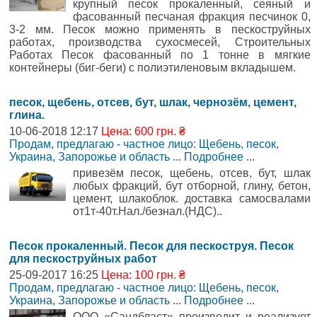
крупный песок прокаленный, сеяный и
фасованный песчаная фракция песчинок 0,
3-2 мм. Песок можно применять в пескоструйных
работах, производства сухосмесей, Строительных
Работах Песок фасованный по 1 тонне в мягкие
контейнеры (биг-беги) с полиэтиленовым вкладышем.
песок, щебень, отсев, бут, шлак, чернозём, цемент,
глина.
10-06-2018 12:17
Цена: 600 грн. ₴
Продам, предлагаю - частное лицо: Щебень, песок
,
Украина, Запорожье и область
...
Подробнее
...
привезём песок, щебень, отсев, бут, шлак
любых фракций, бут отборной, глину, бетон,
цемент, шлакоблок. доставка самосвалами
от1т-40т.Нал./безнал.(НДС)..
Песок прокаленный. Песок для пескоструя. Песок
для пескоструйных работ
25-09-2017 16:25
Цена: 100 грн. ₴
Продам, предлагаю - частное лицо: Щебень, песок
,
Украина, Запорожье и область
...
Подробнее
...
ООО «Сандбласт» производит и реализует