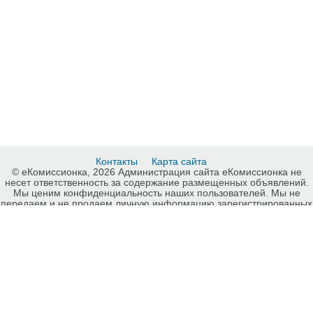
Контакты
Карта сайта
© еКомиссионка, 2026 Администрация сайта еКомиссионка не
несет ответственность за содержание размещенных объявлений.
Мы ценим конфиденциальность наших пользователей. Мы не
передаем и не продаем личную информацию зарегистрированных
пользователей еКомиссионка третьм лицам. Мы не отвечаем за
правила конфиденциальности сайтов на которые ссылается
еКомиссионка. На некоторых страницах нашего сайта
представлена реклама Google Adsense Advertising Network. Чтобы
узнать подробней о правилах конфиденциальности Google
нажмите тут
.
Сельхозтехника, Запорожье, карта сайта еКомиссионка.
-ukrainian