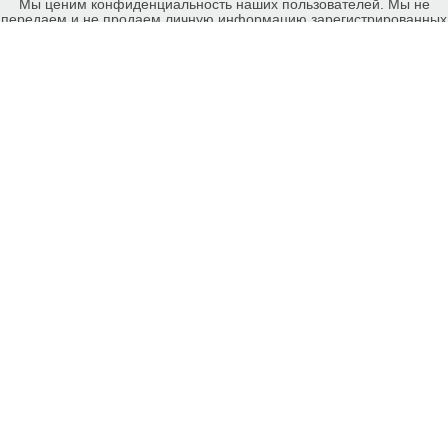
Мы ценим конфиденциальность наших пользователей. Мы не
передаем и не продаем личную информацию зарегистрированных
пользователей еКомиссионка третьм лицам. Мы не отвечаем за
правила конфиденциальности сайтов на которые ссылается
еКомиссионка. На некоторых страницах нашего сайта
представлена реклама Google Adsense Advertising Network. Чтобы
узнать подробней о правилах конфиденциальности Google
нажмите тут
.
Ударные инструменты, Запорожье, карта сайта еКомиссионка.
-ukrainian