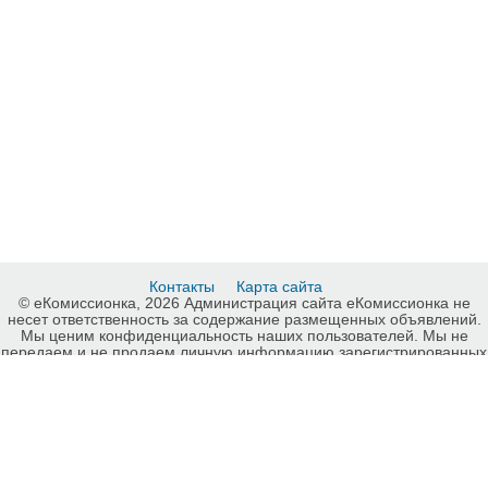
Контакты
Карта сайта
© еКомиссионка, 2026 Администрация сайта еКомиссионка не
несет ответственность за содержание размещенных объявлений.
Мы ценим конфиденциальность наших пользователей. Мы не
передаем и не продаем личную информацию зарегистрированных
пользователей еКомиссионка третьм лицам. Мы не отвечаем за
правила конфиденциальности сайтов на которые ссылается
еКомиссионка. На некоторых страницах нашего сайта
представлена реклама Google Adsense Advertising Network. Чтобы
узнать подробней о правилах конфиденциальности Google
нажмите тут
.
Цветы, Запорожье, карта сайта еКомиссионка.